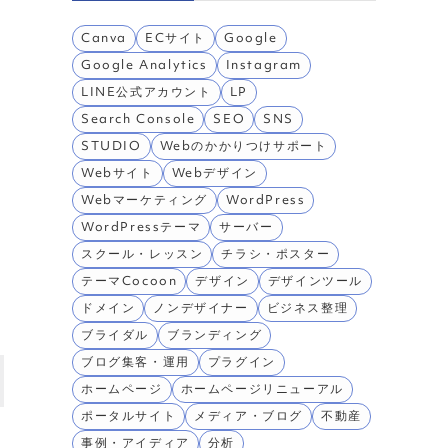
Canva
ECサイト
Google
Google Analytics
Instagram
LINE公式アカウント
LP
Search Console
SEO
SNS
STUDIO
Webのかかりつけサポート
Webサイト
Webデザイン
Webマーケティング
WordPress
WordPressテーマ
サーバー
スクール・レッスン
チラシ・ポスター
イ
テーマCocoon
デザイン
デザインツール
ドメイン
ノンデザイナー
ビジネス整理
ブライダル
ブランディング
ブログ集客・運用
プラグイン
ホームページ
ホームページリニューアル
ポータルサイト
メディア・ブログ
不動産
事例・アイディア
分析