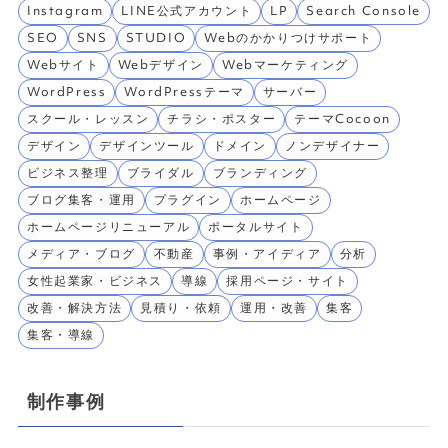
Instagram
LINE公式アカウント
LP
Search Console
SEO
SNS
STUDIO
Webのかかりつけサポート
Webサイト
Webデザイン
Webマーケティング
WordPress
WordPressテーマ
サーバー
スクール・レッスン
チラシ・ポスター
テーマCocoon
デザイン
デザインツール
ドメイン
ノンデザイナー
ビジネス整理
ブライダル
ブランディング
ブログ集客・運用
プラグイン
ホームページ
ホームページリニューアル
ポータルサイト
メディア・ブログ
不動産
事例・アイディア
分析
女性起業家・ビジネス
導線
採用ページ・サイト
改善・解決方法
見積り・依頼
運用・改善
集客
集客・導線
制作事例