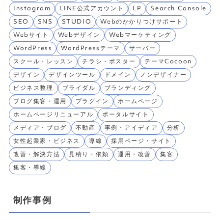
Instagram
LINE公式アカウント
LP
Search Console
SEO
SNS
STUDIO
Webのかかりつけサポート
Webサイト
Webデザイン
Webマーケティング
WordPress
WordPressテーマ
サーバー
スクール・レッスン
チラシ・ポスター
テーマCocoon
デザイン
デザインツール
ドメイン
ノンデザイナー
ビジネス整理
ブライダル
ブランディング
ブログ集客・運用
プラグイン
ホームページ
ホームページリニューアル
ポータルサイト
メディア・ブログ
不動産
事例・アイディア
分析
女性起業家・ビジネス
導線
採用ページ・サイト
改善・解決方法
見積り・依頼
運用・改善
集客
集客・導線
制作事例