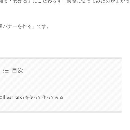
は、「知る・わかる」にこだわらず、実際に使ってみたのがよか
個バナーを作る」です。
。
目次
llustratorを使って作ってみる