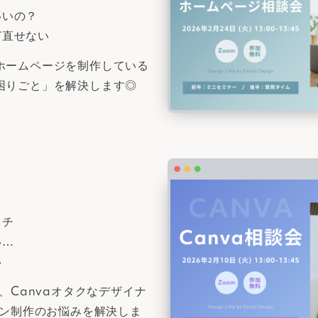
いいの？
ど直せない
ホームページを制作している
困りごと」を解決します◎
イチ
い…
い
、Canvaオタクなデザイナ
イン制作のお悩みを解決しま